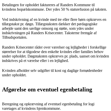
Betalingen for opholdet faktureres af Randers Kommune til
kvindens bopælskommune. Der ydes 50 % statsrefusion på taksten.
Ved indskrivning af en kvinde med tre eller flere børn opkræves en
tillægstakst pr. døgn. Tillægstaksten dækker det pædagogiske
arbejde samt den særlige omsorg og støtte, som ydes under
indskrivningen på Randers Krisecenter. Taksterne fremgår af
Tilbudsportalen.
Randers Krisecenter råder over værelser og lejligheder i forskellige
størrelser for at tilgodese den enkelte kvindes eller families behov
under opholdet. Døgntaksten opkræves pr. plads, uanset om kvinden
indskrives på et værelse eller i en lejlighed.
Kvinden afholder selv udgifter til kost og daglige fornødenheder
under opholdet.
Afgørelse om eventuel egenbetaling
Beregning og opkrævning af eventuel egenbetaling for logi
varetages af kvindens hjemkommune.