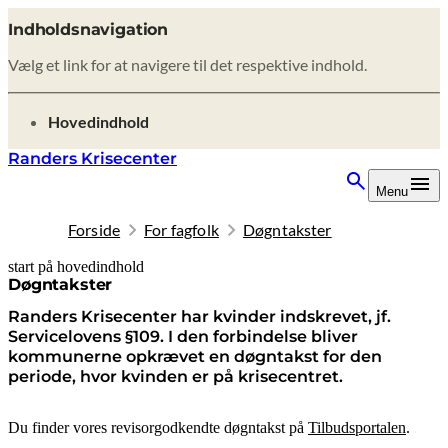
Indholdsnavigation
Vælg et link for at navigere til det respektive indhold.
gå til
Hovedindhold
Randers Krisecenter
Menu
Forside
For fagfolk
Døgntakster
start på hovedindhold
senest opdateret 10. februar 2026
Døgntakster
Randers Krisecenter har kvinder indskrevet, jf.
Servicelovens §109. I den forbindelse bliver
kommunerne opkrævet en døgntakst for den
periode, hvor kvinden er på krisecentret.
Du finder vores revisorgodkendte døgntakst på
Tilbudsportalen
.