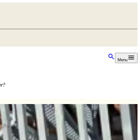
Menu
er?