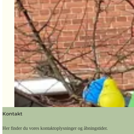
Kontakt
Her finder du vores kontaktoplysninger og åbningstider.