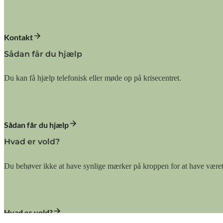
Kontakt
Sådan får du hjælp
Du kan få hjælp telefonisk eller møde op på krisecentret.
Sådan får du hjælp
Hvad er vold?
Du behøver ikke at have synlige mærker på kroppen for at have været
Hvad er vold?