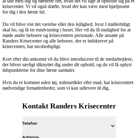
at tale med dig og børnene om, hvad det vil sige at opholde sig på et
krisecenter. Vi vil også drøfte, hvad der kan være mest hjælpsomt
for dig i den første tid.
Du vil blive vist det værelse eller den lejlighed, hvor I midlertidigt
skal bo, og få en rundvisning i huset. Her vil du få mulighed for at
møde andre beboere og krisecentrets personale. Alle ansatte på
Randers Krisecenter og alle beboere, der er indskrevet på
krisecentret, har tavshedspligt.
Kort efter din ankomst vil du blive introduceret til de medarbejdere,
der bliver særligt tilknyttet dig under dit ophold, og du vil få oplyst
tidspunkterne for dine første samtaler.
Hvis du er kommet uden tøj, toiletartikler eller mad, har krisecentret
nødvendige fornødenheder, som vi kan udlevere til dig.
Kontakt Randers Krisecenter
Telefon
Adresse