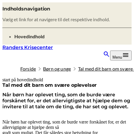
Indholdsnavigation
Vælg et link for at navigere til det respektive indhold.
gå til
Hovedindhold
Randers Krisecenter
Menu
Forside
Børn og unge
Tal med dit barn om svære 
start på hovedindhold
senest opdateret 10. februar 2026
Tal med dit barn om svære oplevelser
Når børn har oplevet ting, som de burde være
forskånet for, er det allervigtigste at hjælpe dem og
invitere til at tale om de ting, de har set og oplevet.
Når børn har oplevet ting, som de burde være forskånet for, er det
allervigtigste at hjælpe dem så
godt som muligt. Det får således stor betydning for