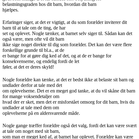
belastningsgraden hos dit barn, hvordan dit barn
hjælpes.
Erfaringer siger, at det er vigtigt, at du som forælder inviterer dit
barn til at tale om de ting, de har
set og oplevet. Nogle tænker, at barnet selv siger til. Sådan kan det
også være, men ofte vil dit barn
ikke sige noget direkte til dig som forælder. Det kan der være flere
forskellige grunde til bl.a., at de
er bange for at gøre dig ked af det, og at de er bange for
konsekvenserne, og endelig fordi de let
føler, at det er deres skyld!
Nogle forældre kan tænke, at det er bedst ikke at belaste sit barn og
undlader derfor at tale med det
om oplevelserne. Det er en meget god tanke, at du vil skåne dit barn
for mange voksendetaljer om
hvad der er sket, men det er misforstået omsorg for dit barn, hvis du
undlader at tale med dem om
oplevelserne på en aldersvarende måde.
Nogle gange træffer forældre også det valg, fordi det kan være svært
at tale om noget med sit barn,
som man er meget ked af, at barnet har oplevet. Forældre kan være